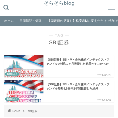
そらそらblog
ホーム
日商簿記・勉強
【固定費の見直し】格安SIMに変えただけで5年
― TAG ―
SBI証券
【SBI証券】SBI・V・全米株式インデックス・フ
ァンドを2年間10ヶ月投資した結果がすごかった
お金のこと
2024-05-21
【SBI証券】SBI・V・全米株式インデックス・フ
ァンドを毎月8,888円2年間投資した結果
お金のこと
2023-08-30
HOME
SBI証券