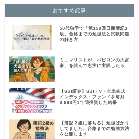
おすすめ記事
50代独学で「第159回日商簿記3
級」合格までの勉強法と試験問題
の解き方
ミニマリストが「バビロンの大富
豪」を読んで忠実に実践したら
【SBI証券】SBI・V・全米株式
インデックス・ファンドを毎月
8,888円1年間投資した結果
【簿記２級に落ちる】勉強ばかり
してました。合格までの勉強方法
を公開します