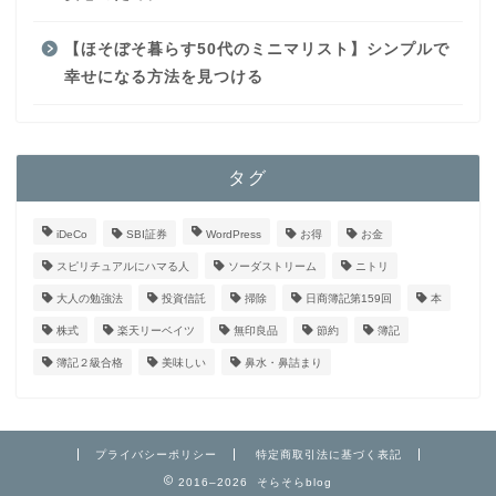
【ほそぼそ暮らす50代のミニマリスト】シンプルで
幸せになる方法を見つける
タグ
iDeCo
SBI証券
WordPress
お得
お金
スピリチュアルにハマる人
ソーダストリーム
ニトリ
大人の勉強法
投資信託
掃除
日商簿記第159回
本
株式
楽天リーベイツ
無印良品
節約
簿記
簿記２級合格
美味しい
鼻水・鼻詰まり
プライバシーポリシー
特定商取引法に基づく表記
2016–2026 そらそらblog