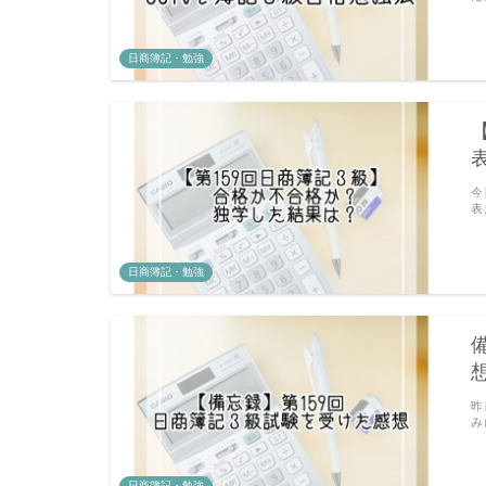
日商簿記・勉強
今
表
日商簿記・勉強
昨
み
日商簿記・勉強