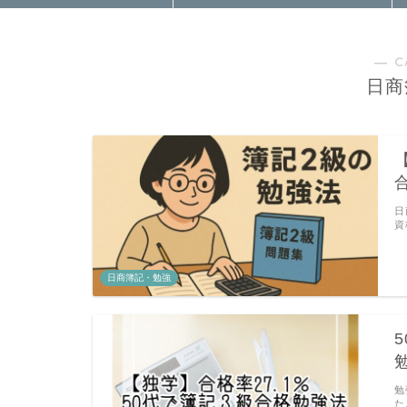
― C
日商
日
資
日商簿記・勉強
勉
た