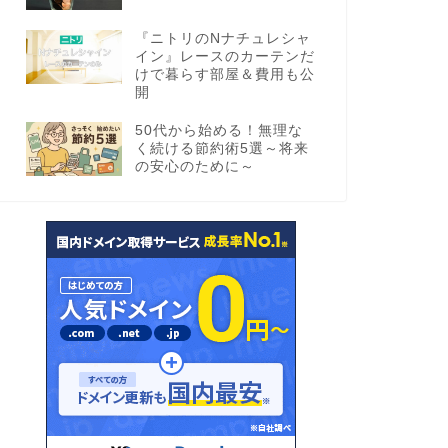
『ニトリのNナチュレシャ
イン』レースのカーテンだ
けで暮らす部屋＆費用も公
開
50代から始める！無理な
く続ける節約術5選～将来
の安心のために～