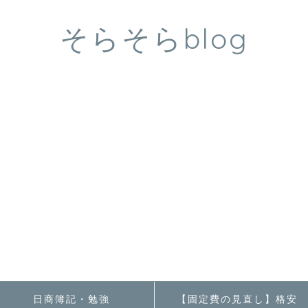
そらそらblog
日商簿記・勉強
【固定費の見直し】格安