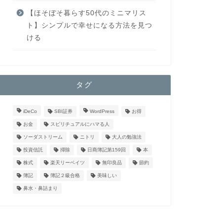
【ほそぼそ暮らす50代のミニマリス
ト】シンプルで幸せになる方法を見つ
ける
タグ
iDeCo
SBI証券
WordPress
お得
お金
スピリチュアルにハマる人
ソーダストリーム
ニトリ
大人の勉強法
投資信託
掃除
日商簿記第159回
本
株式
楽天リーベイツ
無印良品
節約
簿記
簿記２級合格
美味しい
鼻水・鼻詰まり