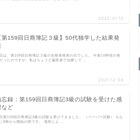
2022-01-12
【第159回日商簿記３級】50代独学した結果発
表
日は、第159回日商簿記３級の合格者発表の日でした。 午前10時頃の発
だったのですが、私はちょうど歯医者で治療して …
2021-12-06
備忘録：第159回日商簿記3級の試験を受けた感
想など
日第159回日商簿記3級の試験を受けてきました。 （ペーパー試験） ちな
に9時から開始の部です。 場所によ …