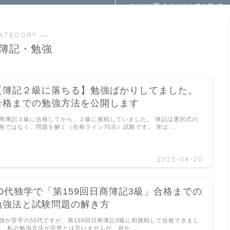
SIMに変えただけで5年で
〇〇万円の節約ができま
した。
ATEGORY ―
簿記・勉強
【簿記２級に落ちる】勉強ばかりしてました。
合格までの勉強方法を公開します
商簿記３級に合格してから、２級に挑戦していました。 簿記は選択式の
格ではなく、問題を解く（合格ライン70点）試験です。 実は …
2023-08-20
50代独学で「第159回日商簿記3級」合格までの
勉強法と試験問題の解き方
強が苦手の50代ですが、第159回日商簿記3級に初挑戦して合格できまし
。 私の勉強方法が完璧とは言いませんが、何か …