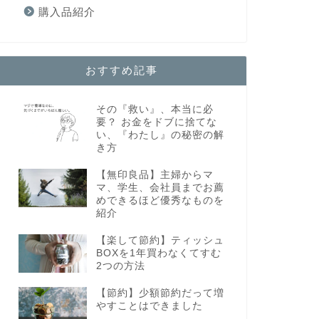
購入品紹介
おすすめ記事
その『救い』、本当に必
要？ お金をドブに捨てな
い、『わたし』の秘密の解
き方
【無印良品】主婦からマ
マ、学生、会社員までお薦
めできるほど優秀なものを
紹介
【楽して節約】ティッシュ
BOXを1年買わなくてすむ
2つの方法
【節約】少額節約だって増
やすことはできました