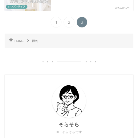
シンプルライフ
2016-03-31
1
2
3
HOME
節約
そらそら
RE:そらそらです