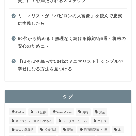
資」に！心満たされる３ステップ
ミニマリストが「バビロンの大富豪」を読んで忠実
に実践したら
50代から始める！無理なく続ける節約術5選～将来の
安心のために～
【ほそぼそ暮らす50代のミニマリスト】シンプルで
幸せになる方法を見つける
タグ
iDeCo
SBI証券
WordPress
お得
お金
スピリチュアルにハマる人
ソーダストリーム
ニトリ
大人の勉強法
投資信託
掃除
日商簿記第159回
本