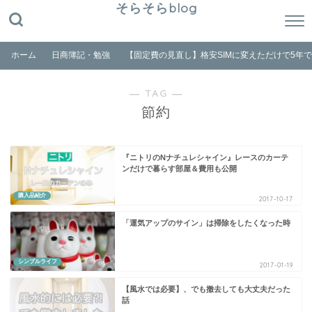
そらそらblog
ホーム
日商簿記・勉強
【固定費の見直し】格安SIMに変えただけで5年
― TAG ―
節約
『ニトリのNナチュレシャイン』レースのカーテ
ンだけで暮らす部屋＆費用も公開
購入品紹介
2017-10-17
「運気アップのサイン」は掃除をしたくなった時
シンプルライフ
2017-01-19
【風水では必要】、でも撤去しても大丈夫だった
話