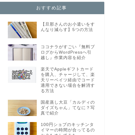
おすすめ記事
【旦那さんのお小遣いをす
んなり減らす】5つの方法
ココナラがすごい『無料ブ
ログからWordPressへ引
越し』作業内容を紹介
楽天でAppleギフトカード
を購入、チャージして、楽
天リーベイツ経由でコード
適用できない場合を解消す
る方法
国産蒸し大豆「カルディの
ダイズちゃん」てなに？写
真で紹介
100円ショプのキッチンタ
イマーの時間が合ってるの