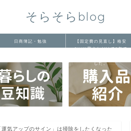
そらそらblog
日商簿記・勉強
【固定費の見直し】格安
SIMに変えただけで5年で
〇〇万円の節約ができま
した。
「運気アップのサイン」は掃除をしたくなった