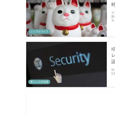
そ
誰
モ
シンプルライフ
ゆ
5
暮らしの豆知識