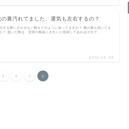
靴の裏汚れてました。運気も左右するの？
出する際に欠かせない靴をどのように扱ってますか？ 靴の裏も拭いてま
か？ 脱いだ靴は、玄関の靴箱にきれいに収納してあればそれで …
2016-03-08
3
4
5
6