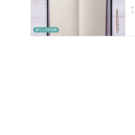
そ
り
暮らしの豆知識