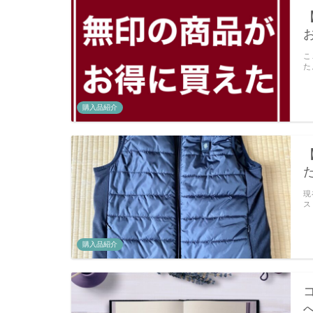
こ
た
購入品紹介
現
ス
購入品紹介