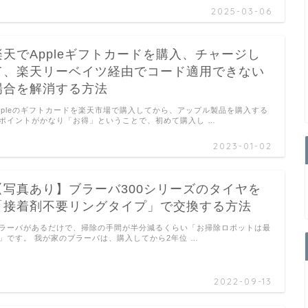
2025-03-06
楽天でAppleギフトカードを購入、チャージし
て、楽天リーベイツ経由でコード適用できない
場合を解消する方法
ppleのギフトカードを楽天市場で購入してから、アップル製品を購入する
ポイントがかなり「お得」ということで、初めて購入し …
2023-01-02
【写真あり】ブラーバ300シリーズのタイヤを
「接着剤不要リングタイプ」で交換する方法
ラーバがあるだけで、掃除の手間が半分減るくらい「お掃除ロボットは最
」です。 我が家のブラーバは、購入してから2年位 …
2022-09-13