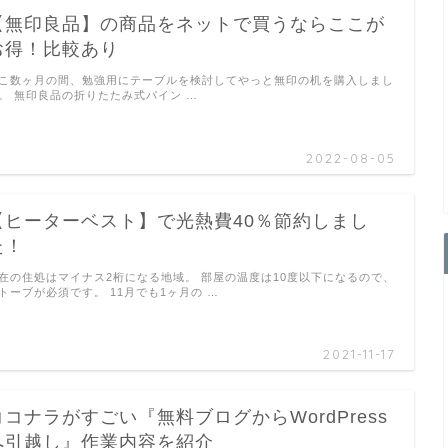
【無印良品】の商品をネットで買うならここが
お得！比較あり
こ数ヶ月の間、勉強用にテーブルを検討してやっと無印の机を購入しまし
。 無印良品の折りたたみ式パイン …
2022-08-05
【ヒーターベスト】で光熱費40％節約しまし
た！
在の住処はマイナス2桁になる地域。 部屋の温度は10度以下になるので、
トーブが必須です。 11月でも1ヶ月の …
2021-11-17
ココナラがすごい『無料ブログからWordPress
へ引越し』作業内容を紹介