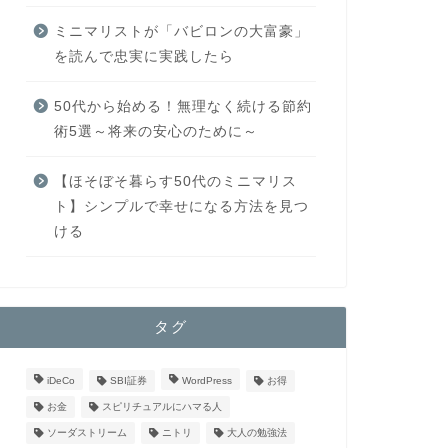
ミニマリストが「バビロンの大富豪」
を読んで忠実に実践したら
50代から始める！無理なく続ける節約
術5選～将来の安心のために～
【ほそぼそ暮らす50代のミニマリス
ト】シンプルで幸せになる方法を見つ
ける
タグ
iDeCo
SBI証券
WordPress
お得
お金
スピリチュアルにハマる人
ソーダストリーム
ニトリ
大人の勉強法