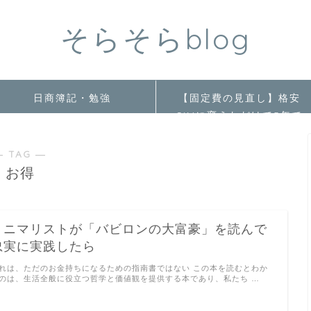
そらそらblog
日商簿記・勉強
【固定費の見直し】格安
SIMに変えただけで5年で
〇〇万円の節約ができま
した。
― TAG ―
お得
ミニマリストが「バビロンの大富豪」を読んで
忠実に実践したら
れは、ただのお金持ちになるための指南書ではない この本を読むとわか
のは、生活全般に役立つ哲学と価値観を提供する本であり、私たち …