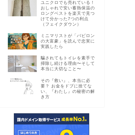
ユニクロでも売れている！
おしゃれで安い蓄熱保温の
ロングベストを楽天で見つ
けて分かった7つの利点
（フェイクダウン）
ミニマリストが「バビロン
の大富豪」を読んで忠実に
実践したら
騙されてもトイレを素手で
掃除し続ける理由〜そして
本当に大切なこと〜
その『救い』、本当に必
要？ お金をドブに捨てな
い、『わたし』の秘密の解
き方