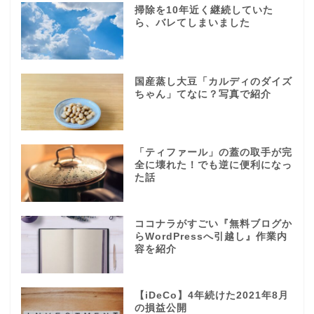
掃除を10年近く継続していた
ら、バレてしまいました
国産蒸し大豆「カルディのダイズ
ちゃん」てなに？写真で紹介
「ティファール」の蓋の取手が完
全に壊れた！でも逆に便利になっ
た話
ココナラがすごい『無料ブログか
らWordPressへ引越し』作業内
容を紹介
【iDeCo】4年続けた2021年8月
の損益公開