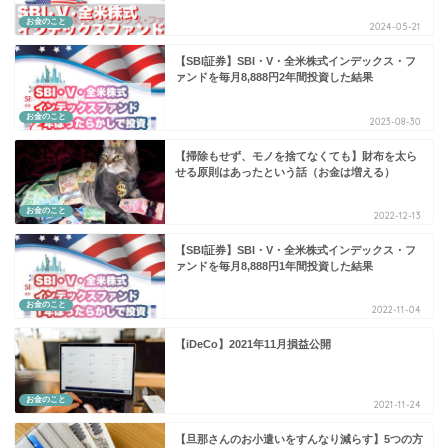
お金のこと
2024-05-21
【SBI証券】SBI・V・全米株式インデックス・フ
ァンドを毎月8,888円2年間投資した結果
お金のこと
2023-08-30
【掃除もせず、モノを捨てなくても】財布を太ら
せる原則はあったという話（お金は増える）
お金のこと
2022-12-13
【SBI証券】SBI・V・全米株式インデックス・フ
ァンドを毎月8,888円1年間投資した結果
お金のこと
2022-11-04
【iDeCo】2021年11月損益公開
お金のこと
2021-11-24
【旦那さんのお小遣いをすんなり減らす】5つの方