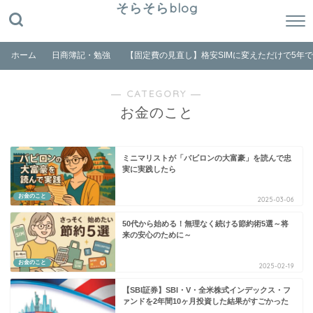
そらそらblog
ホーム
日商簿記・勉強
【固定費の見直し】格安SIMに変えただけで5年
― CATEGORY ―
お金のこと
ミニマリストが「バビロンの大富豪」を読んで忠
実に実践したら
お金のこと
2025-03-06
50代から始める！無理なく続ける節約術5選～将
来の安心のために～
お金のこと
2025-02-19
【SBI証券】SBI・V・全米株式インデックス・フ
ァンドを2年間10ヶ月投資した結果がすごかった